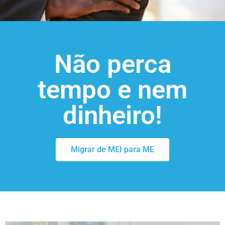
Não perca
tempo e nem
dinheiro!
Migrar de MEI para ME