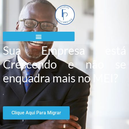
Sua Empresa está
Crescendo e não se
enquadra mais no MEI?
.
Clique Aqui Para Migrar