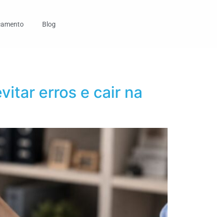
çamento
Blog
itar erros e cair na