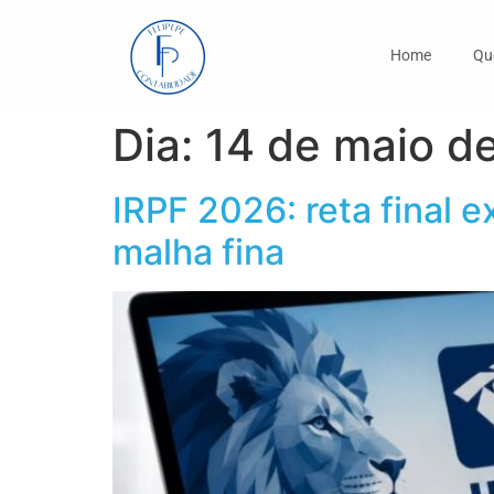
Home
Qu
Dia:
14 de maio d
IRPF 2026: reta final e
malha fina