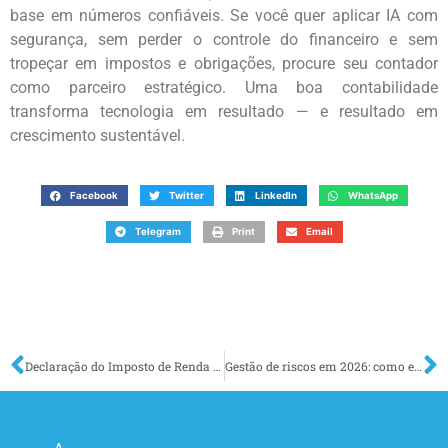
base em números confiáveis. Se você quer aplicar IA com
segurança, sem perder o controle do financeiro e sem
tropeçar em impostos e obrigações, procure seu contador
como parceiro estratégico. Uma boa contabilidade
transforma tecnologia em resultado — e resultado em
crescimento sustentável.
Facebook
Twitter
LinkedIn
WhatsApp
Telegram
Print
Email
Declaração do Imposto de Renda 2026: como se preparar para entregar sem erros e receber a restituição mais rápido
Gestão de riscos em 2026: como empresas podem atravessar incertezas e crescer mesmo em um cenário global instável